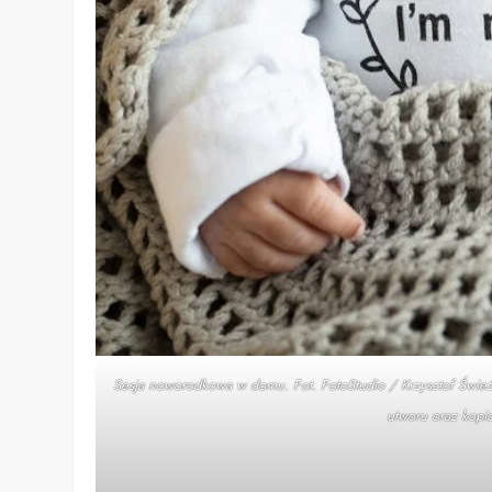
Sesja noworodkowa w domu. Fot. FotoStudio / Krzysztof Śwież
utworu oraz kopi