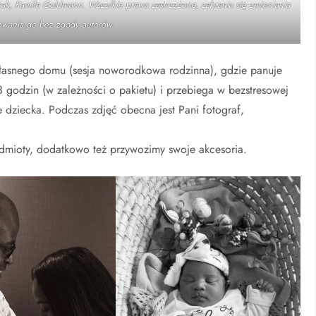
ak, Kamila Goldmann. Wszelkie prawa zastrzeżone, zabrania się zmieniania
owania go bez zgody autorów.
łasnego domu (sesja noworodkowa rodzinna), gdzie panuje
 3 godzin (w zależności o pakietu) i przebiega w bezstresowej
 dziecka. Podczas zdjęć obecna jest Pani fotograf,
dmioty, dodatkowo też przywozimy swoje akcesoria.